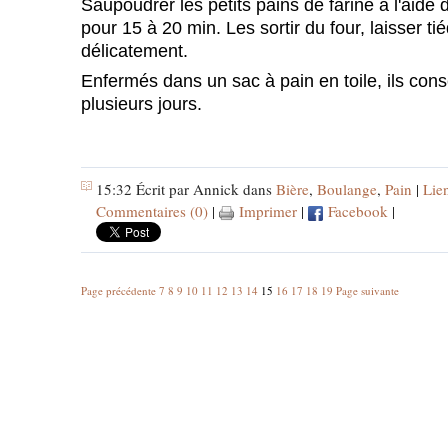
Saupoudrer les petits pains de farine à l'aide 
pour 15 à 20 min.
Les sortir du four, laisser ti
délicatement.
Enfermés dans un sac à pain en toile, ils con
plusieurs jours.
15:32 Écrit par Annick dans
Bière
,
Boulange
,
Pain
|
Lie
Commentaires (0)
|
Imprimer
|
Facebook
|
Page précédente
7
8
9
10
11
12
13
14
15
16
17
18
19
Page suivante