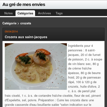
Au gré de mes envies
Notes
Catégories
Archives
Tags
Catégorie > crozets
09/04/2014
Crozets aux saint-jacques
Ingrédients pour 4
personnes : 8 saint-
jacques, 20 cl de fumet
de poisson, 2 c. à soupe
de vin blanc sec, 80 g
de crème fraîche
épaisse, 80 g de beurre
froid, 20 g de parmesan
râpé, 100 à 120 g de
crozets, huile d'olive, 2
c. à s. de persil plat
frais ciselé, 1 c. à s. de coriandre fraîche ciselée, fleur de sel, piment
d'Espelette, sel, poivre. Préparation : Cuire les crozets dans une
grande casserole d'eau bouillante salée "selon indication sur le