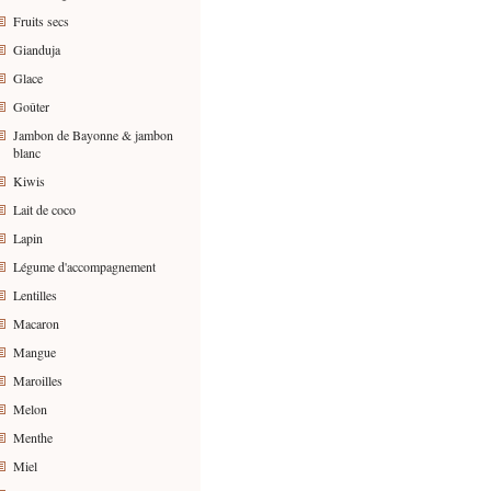
Fruits secs
Gianduja
Glace
Goûter
Jambon de Bayonne & jambon
blanc
Kiwis
Lait de coco
Lapin
Légume d'accompagnement
Lentilles
Macaron
Mangue
Maroilles
Melon
Menthe
Miel