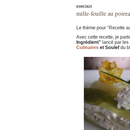
03/05/2025
mille-feuille au poire
Le thème pour "Recette au
Avec cette recette, je part
Ingrédient”
lancé par le
Culinaires
et Soulef
du b