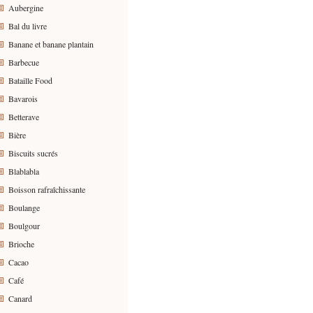
Aubergine
Bal du livre
Banane et banane plantain
Barbecue
Bataille Food
Bavarois
Betterave
Bière
Biscuits sucrés
Blablabla
Boisson rafraîchissante
Boulange
Boulgour
Brioche
Cacao
Café
Canard