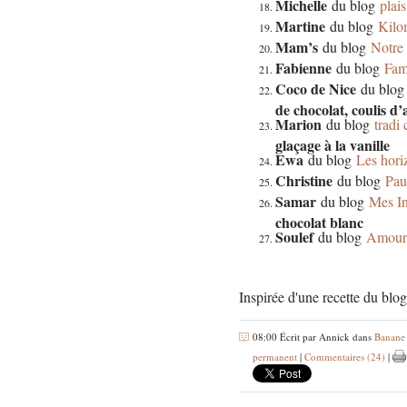
Michelle
du blog
plai
Martine
du blog
Kilo
Mam’s
du blog
Notre 
Fabienne
du blog
Fa
Coco de Nice
du blo
de chocolat, coulis d’
Marion
du blog
tradi
glaçage à la vanille
Ewa
du blog
Les hori
Christine
du blog
Pau
Samar
du blog
Mes In
chocolat blanc
Soulef
du blog
Amour 
Inspirée d'une recette du blog
08:00 Écrit par Annick dans
Banane 
permanent
|
Commentaires (24)
|