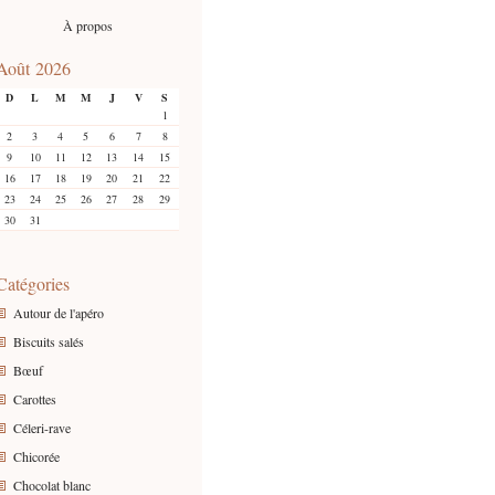
À propos
Août 2026
D
L
M
M
J
V
S
1
2
3
4
5
6
7
8
9
10
11
12
13
14
15
16
17
18
19
20
21
22
23
24
25
26
27
28
29
30
31
Catégories
Autour de l'apéro
Biscuits salés
Bœuf
Carottes
Céleri-rave
Chicorée
Chocolat blanc