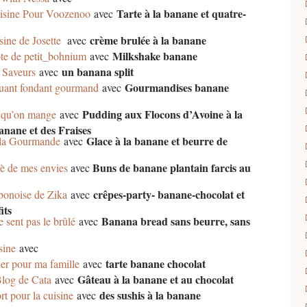
Tarte à la banane et quatre-
isine Pour Voozenoo
avec
crème brulée à la banane
sine de Josette
avec
Milkshake banane
te de petit_bohnium
avec
un banana split
 Saveurs
avec
Gourmandises banane
uant fondant gourmand
avec
Pudding aux Flocons d’Avoine à la
 qu’on mange
avec
anane et des Fraises
Glace à la banane et beurre de
la Gourmande
avec
Buns de banane plantain farcis au
è de mes envies
avec
crêpes-party- banane-chocolat et
bonoise de Zika
avec
its
Banana bread sans beurre, sans
 sent pas le brûlé
avec
sine
avec
tarte banane chocolat
er pour ma famille
avec
Gâteau à la banane et au chocolat
log de Cata
avec
des sushis à la banane
rt pour la cuisine
avec