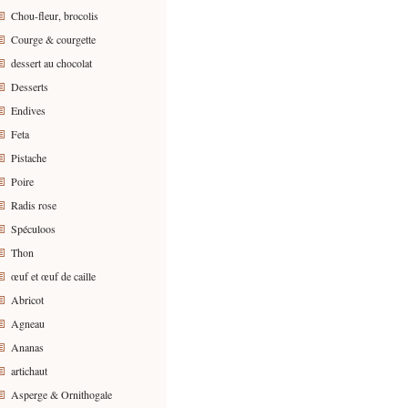
Chou-fleur, brocolis
Courge & courgette
dessert au chocolat
Desserts
Endives
Feta
Pistache
Poire
Radis rose
Spéculoos
Thon
œuf et œuf de caille
Abricot
Agneau
Ananas
artichaut
Asperge & Ornithogale