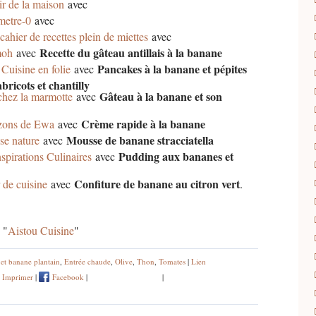
sir de la maison
avec
metre-0
avec
cahier de recettes plein de miettes
avec
Recette du gâteau antillais à la banane
moh
avec
Pancakes à la banane et pépites
g
Cuisine en folie
avec
abricots et chantilly
Gâteau à la banane et son
 chez la marmotte
avec
Crème rapide à la banane
zons de Ewa
avec
Mousse de banane stracciatella
se nature
avec
Pudding aux bananes et
spirations Culinaires
avec
Confiture de banane au citron vert
de cuisine
avec
.
 "
Aistou Cuisine
"
et banane plantain
,
Entrée chaude
,
Olive
,
Thon
,
Tomates
|
Lien
Imprimer
|
Facebook
|
|