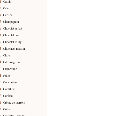
Cassis
Céleri
Cerises
Champignon
Chocolat au lait
Chocolat noir
Chocolat Ruby
Chocolats maison
Cidre
Citron-agrume
Clémentine
coing
Concombre
Confiture
Cookeo
Crème de marrons
Crêpes
Crevettes-Gambas