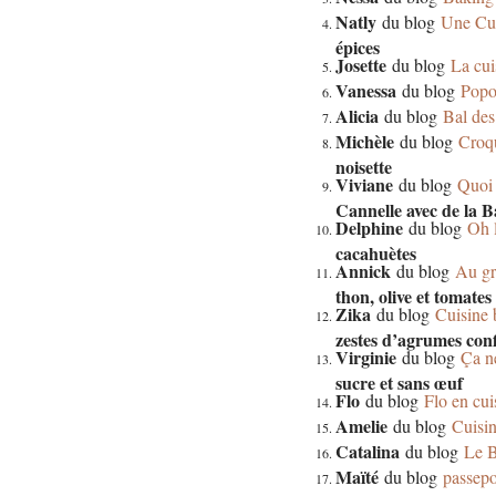
Natly
du blog
Une Cu
épices
Josette
du blog
La cui
Vanessa
du blog
Popo
Alicia
du blog
Bal des
Michèle
du blog
Croq
noisette
Viviane
du blog
Quoi
Cannelle avec de la B
Delphine
du blog
Oh 
cacahuètes
Annick
du blog
Au gr
thon, olive et tomates
Zika
du blog
Cuisine 
zestes d’agrumes conf
Virginie
du blog
Ça ne
sucre et sans œuf
Flo
du blog
Flo en cui
Amelie
du blog
Cuisin
Catalina
du blog
Le B
Maïté
du blog
passepo