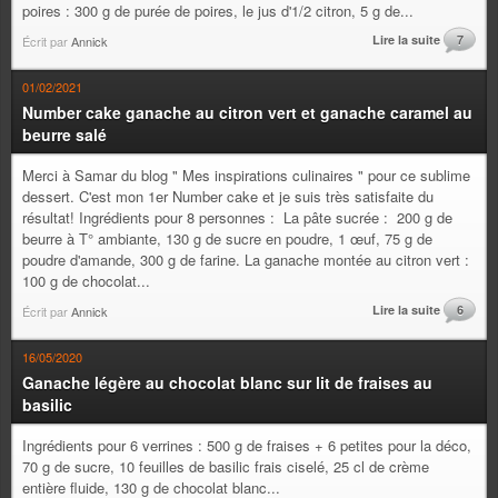
poires : 300 g de purée de poires, le jus d'1/2 citron, 5 g de...
Lire la suite
7
Écrit par
Annick
01/02/2021
Number cake ganache au citron vert et ganache caramel au
beurre salé
Merci à Samar du blog " Mes inspirations culinaires " pour ce sublime
dessert. C'est mon 1er Number cake et je suis très satisfaite du
résultat! Ingrédients pour 8 personnes : La pâte sucrée : 200 g de
beurre à T° ambiante, 130 g de sucre en poudre, 1 œuf, 75 g de
poudre d'amande, 300 g de farine. La ganache montée au citron vert :
100 g de chocolat...
Lire la suite
6
Écrit par
Annick
16/05/2020
Ganache légère au chocolat blanc sur lit de fraises au
basilic
Ingrédients pour 6 verrines : 500 g de fraises + 6 petites pour la déco,
70 g de sucre, 10 feuilles de basilic frais ciselé, 25 cl de crème
entière fluide, 130 g de chocolat blanc...