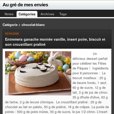
Au gré de mes envies
Notes
Catégories
Archives
Tags
Catégorie > chocolat-blanc
02/04/2026
Entremets ganache montée vanille, insert poire, biscuit et
son croustillant praliné
Un
délicieux dessert parfait
pour célébrer les Fêtes
de Pâques ! Ingrédients
pour 8 personnes : Le
biscuit moelleux : 25 g
de beurre fondu, 1 œuf,
60 g de sucre, 12 g de
lait, 3 g de jus de citron,
35 g d'huile d'olive, 63 g
de farine, 2 g de levure chimique. Le croustillant praliné : 25 g de
chocolat au lait en palets, 50 g de praliné, 18 g de crêpes. La purée de
poires : 500 g de poire mûres, 50 g de sucre, le jus 1/2 citron. L'insert