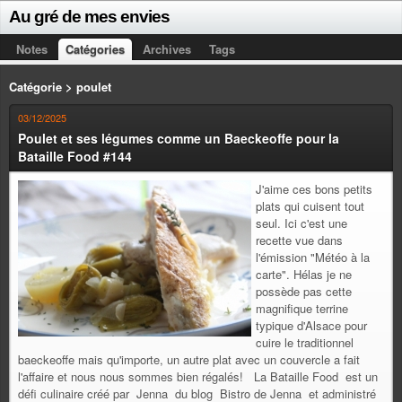
Au gré de mes envies
Notes
Catégories
Archives
Tags
Catégorie > poulet
03/12/2025
Poulet et ses légumes comme un Baeckeoffe pour la
Bataille Food #144
J'aime ces bons petits
plats qui cuisent tout
seul. Ici c'est une
recette vue dans
l'émission "Météo à la
carte". Hélas je ne
possède pas cette
magnifique terrine
typique d'Alsace pour
cuire le traditionnel
baeckeoffe mais qu'importe, un autre plat avec un couvercle a fait
l'affaire et nous nous sommes bien régalés! La Bataille Food est un
défi culinaire créé par Jenna du blog Bistro de Jenna et administré