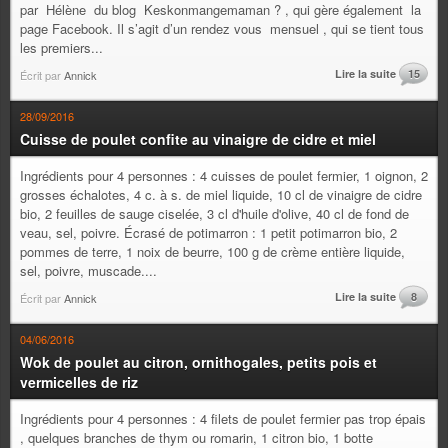
par Hélène du blog Keskonmangemaman ? , qui gère également la
page Facebook. Il s’agit d’un rendez vous mensuel , qui se tient tous
les premiers...
Lire la suite
15
Écrit par
Annick
28/09/2016
Cuisse de poulet confite au vinaigre de cidre et miel
Ingrédients pour 4 personnes : 4 cuisses de poulet fermier, 1 oignon, 2
grosses échalotes, 4 c. à s. de miel liquide, 10 cl de vinaigre de cidre
bio, 2 feuilles de sauge ciselée, 3 cl d'huile d'olive, 40 cl de fond de
veau, sel, poivre. Écrasé de potimarron : 1 petit potimarron bio, 2
pommes de terre, 1 noix de beurre, 100 g de crème entière liquide,
sel, poivre, muscade....
Lire la suite
8
Écrit par
Annick
04/06/2016
Wok de poulet au citron, ornithogales, petits pois et
vermicelles de riz
Ingrédients pour 4 personnes : 4 filets de poulet fermier pas trop épais
, quelques branches de thym ou romarin, 1 citron bio, 1 botte