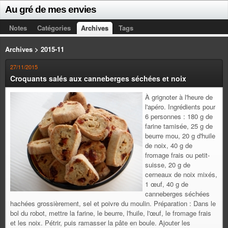
Au gré de mes envies
Notes
Catégories
Archives
Tags
Archives > 2015-11
27/11/2015
Croquants salés aux canneberges séchées et noix
À grignoter à l'heure de
l'apéro. Ingrédients pour
6 personnes : 180 g de
farine tamisée, 25 g de
beurre mou, 20 g d'huile
de noix, 40 g de
fromage frais ou petit-
suisse, 20 g de
cerneaux de noix mixés,
1 œuf, 40 g de
canneberges séchées
hachées grossièrement, sel et poivre du moulin. Préparation : Dans le
bol du robot, mettre la farine, le beurre, l'huile, l'œuf, le fromage frais
et les noix. Pétrir, puis ramasser la pâte en boule. Ajouter les