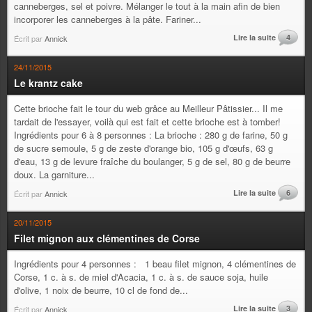
canneberges, sel et poivre. Mélanger le tout à la main afin de bien
incorporer les canneberges à la pâte. Fariner...
Lire la suite
4
Écrit par
Annick
24/11/2015
Le krantz cake
Cette brioche fait le tour du web grâce au Meilleur Pâtissier... Il me
tardait de l'essayer, voilà qui est fait et cette brioche est à tomber!
Ingrédients pour 6 à 8 personnes : La brioche : 280 g de farine, 50 g
de sucre semoule, 5 g de zeste d'orange bio, 105 g d'œufs, 63 g
d'eau, 13 g de levure fraîche du boulanger, 5 g de sel, 80 g de beurre
doux. La garniture...
Lire la suite
6
Écrit par
Annick
20/11/2015
Filet mignon aux clémentines de Corse
Ingrédients pour 4 personnes : 1 beau filet mignon, 4 clémentines de
Corse, 1 c. à s. de miel d'Acacia, 1 c. à s. de sauce soja, huile
d'olive, 1 noix de beurre, 10 cl de fond de...
Lire la suite
3
Écrit par
Annick