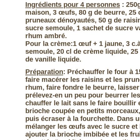
Ingrédients pour
4 personnes
:
250g
maison
,
3 œufs,
80 g de beurre,
25 
pruneaux dénoyautés,
50 g de rais
sucre semoule,
1 sachet de sucre v
rhum ambré.
Pour la crème:
1 œuf + 1 jaune,
3 c.
semoule,
20 cl de crème liquide,
25 
de vanille liquide.
Préparation
: Préchauffer le four à 
faire macérer les raisins et les pru
rhum, faire fondre le beurre, laisser 
prélevez-en un peu pour beurrer les
chauffer le lait sans le faire bouillir 
brioche coupée en petits morceaux,
puis écraser à la fourchette. Dans u
mélanger les œufs avec le sucre et l
ajouter la brioche imbibée et les fr