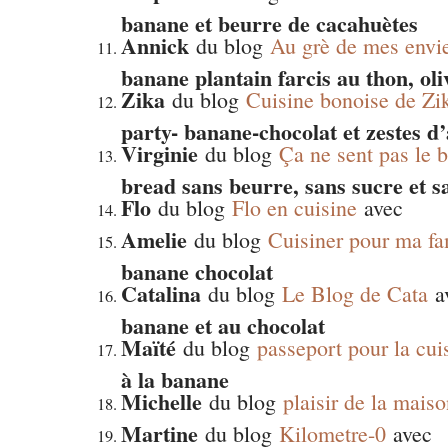
banane et beurre de cacahuètes
Annick
du blog
Au grè de mes envi
banane plantain farcis au thon, oli
Zika
du blog
Cuisine bonoise de Zi
party- banane-chocolat et zestes d
Virginie
du blog
Ça ne sent pas le b
bread sans beurre, sans sucre et s
Flo
du blog
Flo en cuisine
avec
Amelie
du blog
Cuisiner pour ma fa
banane chocolat
Catalina
du blog
Le Blog de Cata
a
banane et au chocolat
Maïté
du blog
passeport pour la cui
à la banane
Michelle
du blog
plaisir de la mais
Martine
du blog
Kilometre-0
avec