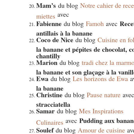
Mam’s
du blog
Notre cahier de rece
avec
miettes
Fabienne
Rece
du blog
Famoh
avec
antillais à la banane
Coco de Nice
du blog
Cuisine en fo
la banane et pépites de chocolat, co
chantilly
Marion
du blog
tradi chez la marmo
la banane et son glaçage à la vanill
Ewa
du blog
Les horizons de Ewa
a
la banane
Christine
du blog
Pause nature
ave
stracciatella
Samar
du blog
Mes Inspirations
Pudding aux banane
avec
Culinaires
Soulef
du blog
Amour de cuisine
av