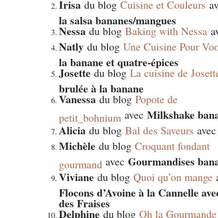
Irisa
du blog
Cuisine et Couleurs
a
la salsa bananes/mangues
Nessa
du blog
Baking with Nessa
a
Natly
du blog
Une Cuisine Pour Vo
la banane et quatre-épices
Josette
du blog
La cuisine de Josett
brulée à la banane
Vanessa
du blog
Popote de
Milkshake ban
avec
petit_bohnium
Alicia
du blog
Bal des Saveurs
ave
Michèle
du blog
Croquant fondant
Gourmandises bana
avec
gourmand
Viviane
du blog
Quoi qu’on mange
Flocons d’Avoine à la Cannelle ave
des Fraises
Delphine
du blog
Oh la Gourmande