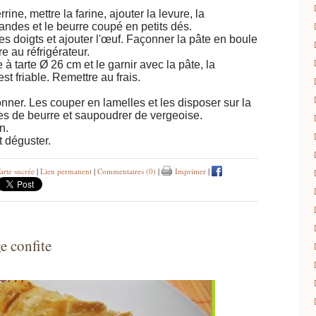
rine, mettre la farine, ajouter la levure, la
andes et le beurre coupé en petits dés.
des doigts et ajouter l'œuf. Façonner la pâte en boule
re au réfrigérateur.
 à tarte Ø 26 cm et le garnir avec la pâte, la
est friable. Remettre au frais.
ronner. Les couper en lamelles et les disposer sur la
es de beurre et saupoudrer de vergeoise.
n.
et déguster.
arte sucrée
|
Lien permanent
|
Commentaires (0)
|
Imprimer
|
e confite