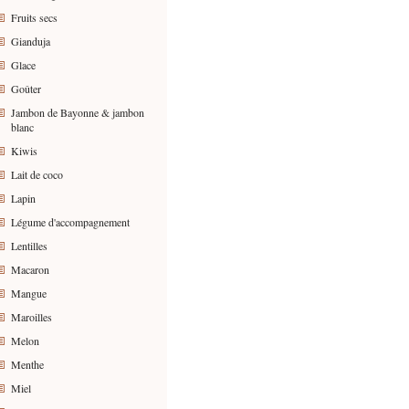
Fruits secs
Gianduja
Glace
Goûter
Jambon de Bayonne & jambon
blanc
Kiwis
Lait de coco
Lapin
Légume d'accompagnement
Lentilles
Macaron
Mangue
Maroilles
Melon
Menthe
Miel