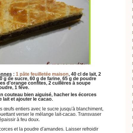
onnes
:
1
pâte feuilletée maison
, 40 cl de lait, 2
0 g de sucre, 60 g de farine, 65 g de poudre
s d'orange confites, 2 cuillères à soupe
oudre,
1 fève.
'un couteau bien aiguisé, hacher les écorces
e lait et ajouter le cacao.
es œufs entiers avec le sucre jusqu'à blanchiment,
fouettant verser le mélange lait-cacao. Transvaser
épaissir à feu doux.
corces et la poudre d'amandes. Laisser refroidir