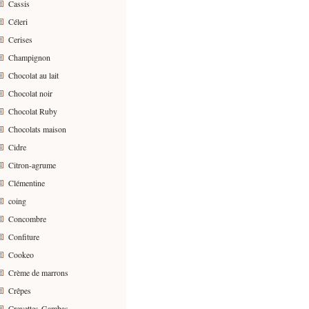
Cassis
Céleri
Cerises
Champignon
Chocolat au lait
Chocolat noir
Chocolat Ruby
Chocolats maison
Cidre
Citron-agrume
Clémentine
coing
Concombre
Confiture
Cookeo
Crème de marrons
Crêpes
Crevettes-Gambas