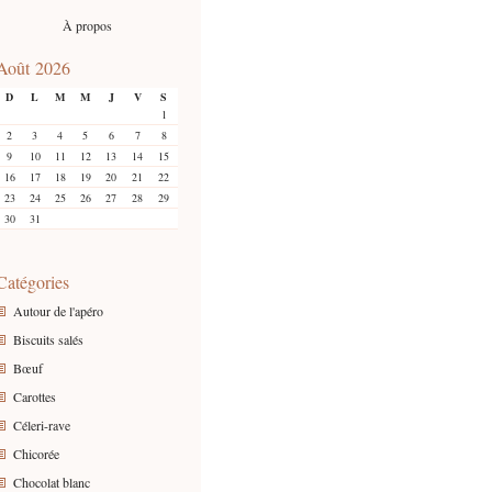
À propos
Août 2026
D
L
M
M
J
V
S
1
2
3
4
5
6
7
8
9
10
11
12
13
14
15
16
17
18
19
20
21
22
23
24
25
26
27
28
29
30
31
Catégories
Autour de l'apéro
Biscuits salés
Bœuf
Carottes
Céleri-rave
Chicorée
Chocolat blanc