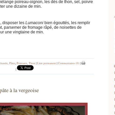
élange poireau-oignon, les dés de thon, sel, poivre
oter une dizaine de min.
°.
é, disposer les
Lumaconi
bien égouttés, les remplir
, parsemer de fromage râpé, de noisettes de
pour une vingtaine de min.
chaude
,
Pâtes
,
Poireaux
,
Thon
|
Lien permanent
|
Commentaires (0)
|
|
pâte à la vergeoise