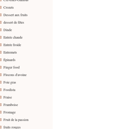
Crozets
Dessert aux fruits
dessert de fêtes
Dinde
Entrée chaude
Entrée froide
Entremets
Épinards
Finger food
Flocons d'avoine
Foie gras
Foodista
Fraise
Framboise
Fromage
Fruit de la passion
fruits rouges