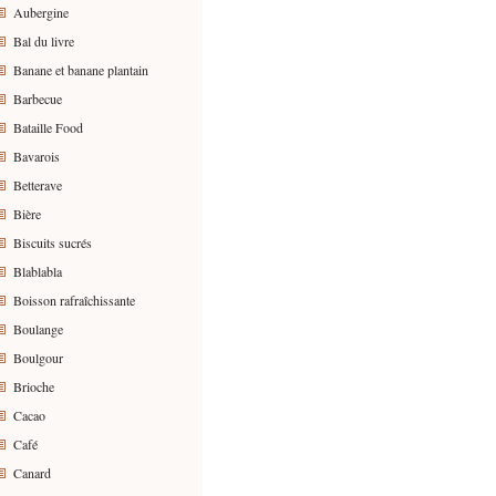
Aubergine
Bal du livre
Banane et banane plantain
Barbecue
Bataille Food
Bavarois
Betterave
Bière
Biscuits sucrés
Blablabla
Boisson rafraîchissante
Boulange
Boulgour
Brioche
Cacao
Café
Canard