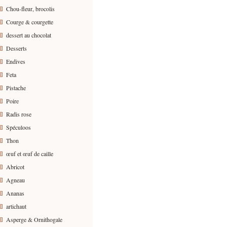
Chou-fleur, brocolis
Courge & courgette
dessert au chocolat
Desserts
Endives
Feta
Pistache
Poire
Radis rose
Spéculoos
Thon
œuf et œuf de caille
Abricot
Agneau
Ananas
artichaut
Asperge & Ornithogale