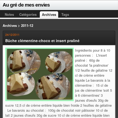
Au gré de mes envies
Notes
Catégories
Archives
Tags
Archives > 2011-12
24/12/2011
Bûche clémentine-choco et insert praliné
Ingrédients pour 8 à 10
personnes : L'insert
praliné : 60g de
chocolat 'la pralinoise'
1/2 feuille de gélatine 12
cl de crème entière
liquide Le bavarois à la
clémentine : 15 cl de
jus de clémentine 'soit 5
à 6 clémentines' 3
jaunes d'oeufs 30g de
sucre 12,5 cl de crème entière liquide bien froide 2 feuilles de gélatine
Le bavarois au chocolat : 100g de chocolat noir pâtissier 10 cl de
lait 2 jaunes d'oeufs 30g de sucre 10 cl de crème entière liquide bien