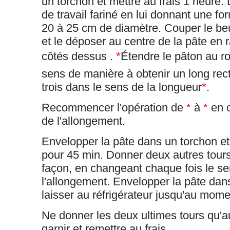
un torchon et mettre au frais 1 heure.
de travail fariné en lui donnant une f
20 à 25 cm de diamètre. Couper le b
et le déposer au centre de la pâte en r
côtés dessus .
*
Étendre le pâton au r
sens de manière à obtenir un long rect
trois dans le sens de la longueur
*
.
Recommencer l'opération de
*
à
*
en c
de l'allongement.
Envelopper la pâte dans un torchon et 
pour 45 min.
Donner deux autres tour
façon, en changeant chaque fois le s
l'allongement. Envelopper la pâte dan
laisser au réfrigérateur jusqu'au moment
Ne donner les deux ultimes tours qu'
garnir et remettre au frais.