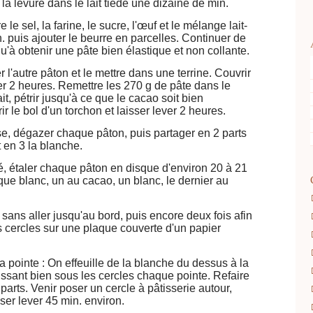
 la levure dans le lait tiède une dizaine de min.
 le sel, la farine, le sucre, l'œuf et le mélange lait-
n. puis ajouter le beurre en parcelles. Continuer de
qu'à obtenir une pâte bien élastique et non collante.
r l'autre pâton et le mettre dans une terrine. Couvrir
ver 2 heures. Remettre les 270 g de pâte dans le
ait, pétrir jusqu'à ce que le cacao soit bien
ir le bol d'un torchon et laisser lever 2 heures.
, dégazer chaque pâton, puis partager en 2 parts
t en 3 la blanche.
iné, étaler chaque pâton en disque d'environ 20 à 21
ue blanc, un au cacao, un blanc, le dernier au
x sans aller jusqu'au bord, puis encore deux fois afin
es cercles sur une plaque couverte d'un papier
a pointe : On effeuille de la blanche du dessus à la
ssant bien sous les cercles chaque pointe. Refaire
arts. Venir poser un cercle à pâtisserie autour,
sser lever 45 min. environ.