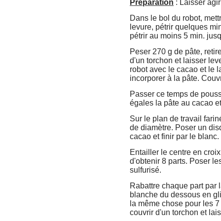
Préparation
: Laisser agir
Dans le bol du robot, mettre
levure, pétrir quelques mi
pétrir au moins 5 min. jus
Peser 270 g de pâte, retire
d'un torchon et laisser le
robot avec le cacao et le l
incorporer à la pâte. Couvr
Passer ce temps de pousse
égales la pâte au cacao e
Sur le plan de travail far
de diamètre. Poser un disq
cacao et finir par le blanc.
Entailler le centre en croi
d'obtenir 8 parts. Poser l
sulfurisé.
Rabattre chaque part par l
blanche du dessous en gli
la même chose pour les 7 p
couvrir d'un torchon et lai