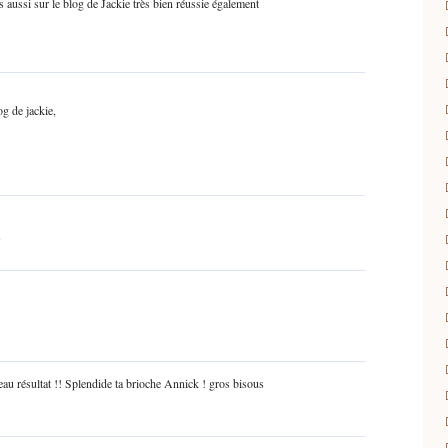
ais aussi sur le blog de Jackie très bien réussie également
og de jackie,
6
au résultat !! Splendide ta brioche Annick ! gros bisous