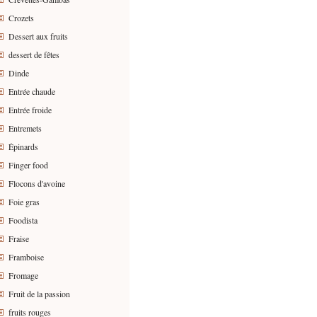
Crozets
Dessert aux fruits
dessert de fêtes
Dinde
Entrée chaude
Entrée froide
Entremets
Épinards
Finger food
Flocons d'avoine
Foie gras
Foodista
Fraise
Framboise
Fromage
Fruit de la passion
fruits rouges