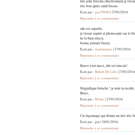
très jolie brioche effectivement je l'av
très bon après-midi bisous
Écrit par :
guy59600
| 27/01/2016
Répondre à ce commentaire
elle est superbe,
je l'avais repéré et photocopié sur le bl
tu l'a bien réussi,
bonne journée bizzzz
Écrit par :
mamimijane
| 27/01/2016
Répondre à ce commentaire
Bravo à toi aussi, elle est réussie!
Écrit par :
Babeth De Lille
| 27/01/201
Répondre à ce commentaire
Magnifique brioche ! je note la recette.
Bises,
Écrit par :
M-line
| 27/01/2016
Répondre à ce commentaire
Un façonnage qui donne un très très be
Écrit par : gut | 28/01/2016
Répondre à ce commentaire