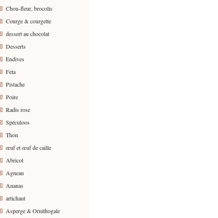
Chou-fleur, brocolis
Courge & courgette
dessert au chocolat
Desserts
Endives
Feta
Pistache
Poire
Radis rose
Spéculoos
Thon
œuf et œuf de caille
Abricot
Agneau
Ananas
artichaut
Asperge & Ornithogale