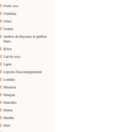
Fruits secs
Gianduja
Glace
Goûter
Jambon de Bayonne & jambon
blanc
Kiwis
Lait de coco
Lapin
Légume d'accompagnement
Lentilles
Macaron
Mangue
Maroilles
Melon
Menthe
Miel