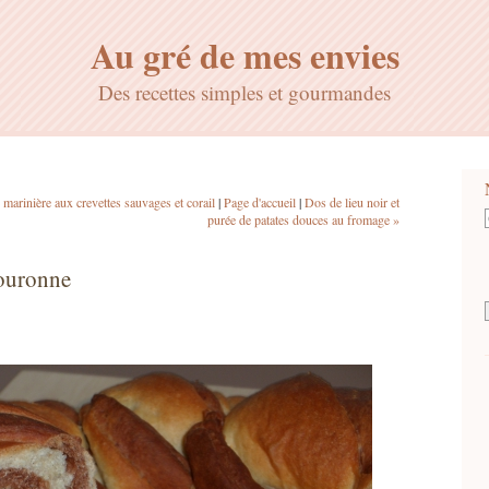
Au gré de mes envies
Des recettes simples et gourmandes
marinière aux crevettes sauvages et corail
|
Page d'accueil
|
Dos de lieu noir et
purée de patates douces au fromage »
couronne