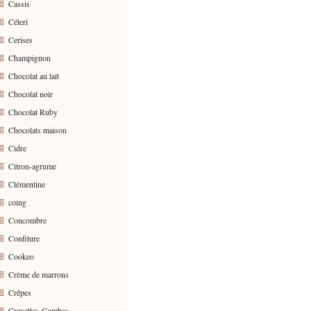
Cassis
Céleri
Cerises
Champignon
Chocolat au lait
Chocolat noir
Chocolat Ruby
Chocolats maison
Cidre
Citron-agrume
Clémentine
coing
Concombre
Confiture
Cookeo
Crème de marrons
Crêpes
Crevettes-Gambas