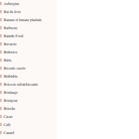
Aubergine
Bal du livre
Banane et banane plantain
Barbecue
Bataille Food
Bavarois
Betterave
Bière
Biscuits sucrés
Blablabla
Boisson rafraîchissante
Boulange
Boulgour
Brioche
Cacao
Café
Canard