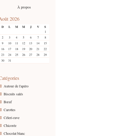
À propos
Août 2026
D
L
M
M
J
V
S
1
2
3
4
5
6
7
8
9
10
11
12
13
14
15
16
17
18
19
20
21
22
23
24
25
26
27
28
29
30
31
Catégories
Autour de l'apéro
Biscuits salés
Bœuf
Carottes
Céleri-rave
Chicorée
Chocolat blanc