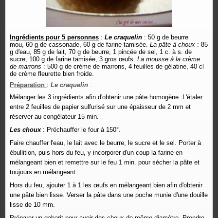
Ingrédients pour 5 personnes
:
Le craquelin
: 50 g de beurre
mou, 60 g de cassonade, 60 g de farine tamisée.
La pâte à choux
: 85
g d'eau, 85 g de lait, 70 g de beurre, 1 pincée de sel, 1 c. à s. de
sucre, 100 g de farine tamisée, 3 gros œufs.
La mousse à la crème
de marrons
: 500 g de crème de marrons, 4 feuilles de gélatine, 40 cl
de crème fleurette bien froide.
:
Préparation
Le craquelin
:
Mélanger les 3 ingrédients afin d'obtenir une pâte homogène. L'étaler
entre 2 feuilles de papier sulfurisé sur une épaisseur de 2 mm et
réserver au congélateur 15 min.
Les choux
:
Préchauffer le four à 150°.
Faire chauffer l'eau, le lait avec le beurre, le sucre et le sel. Porter à
ébullition, puis hors du feu, y incorporer d'un coup la farine en
mélangeant bien et remettre sur le feu 1 min. pour sécher la pâte et
toujours en mélangeant.
Hors du feu, ajouter 1 à 1 les œufs en mélangeant bien afin d'obtenir
une pâte bien lisse. Verser la pâte dans une poche munie d'une douille
lisse de 10 mm.
Préparer un gabarit pour avoir des choux de même diamètre. Prendre