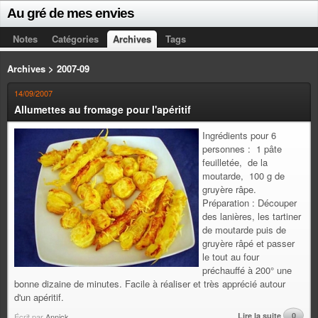
Au gré de mes envies
Notes
Catégories
Archives
Tags
Archives > 2007-09
14/09/2007
Allumettes au fromage pour l'apéritif
Ingrédients pour 6
personnes : 1 pâte
feuilletée, de la
moutarde, 100 g de
gruyère râpe.
Préparation : Découper
des lanières, les tartiner
de moutarde puis de
gruyère râpé et passer
le tout au four
préchauffé à 200° une
bonne dizaine de minutes. Facile à réaliser et très apprécié autour
d'un apéritif.
Lire la suite
0
Écrit par
Annick