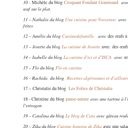
10 -
avec
Michèle du blog
Croquant Fondant Gourmand
œuf sur le plat
.
11 – Nathalie du blog
Une cuisine pour Voozenoo
avec 
frites
12 – Amélie du blog
Cuisinedefamille
avec
des œufs à
13 – Josette du blog
La cuisine de Josette
avec des œufs 
14 – Isabelle du blog
La cuisine d’ici et d’ISCA
avec
œu
15 – Flo du blog
Flo en cuisine
16
Rachida du blog
Recettes algériennes et d’ailleur
-
17 – Christalie du blog
Les Folies de Christalie
avec une tartine à l
18 - Christine du blog
pause-nature
l'estragon
19 – Catalina du blog
Le blog de Cata
avec g
âteau roul
20 – Zika du blog
Cuisine bonoise de Zika
avec une sala