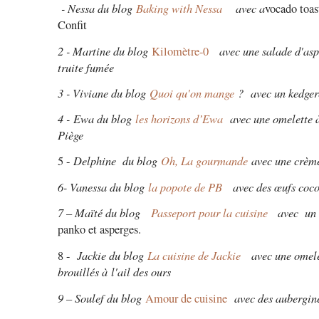
- Nessa du blog
Baking with Nessa
avec a
vocado toas
Confit
2 - Martine du blog
avec une salade d'asp
Kilomètre-0
truite fumée
3 - Viviane du blog
Quoi qu'on mange
?
avec un k
edger
4 -
Ewa du blog
les horizons d’Ewa
avec une omelette à
Piège
Delphine du blog
Oh, La gourmande
avec une crèm
5 -
6- Vanessa du blog
la popote de PB
avec des œufs coco
7 – Maïté du blog
Passeport pour la cuisine
avec un
panko et asperges.
Jackie du blog
La cuisine de Jackie
avec une o
mele
8 -
brouillés à
l'ail des ours
9 – Soulef du blog
avec des a
ubergine
Amour de cuisine