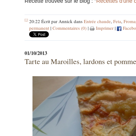
Recette trouvée sur le blog : "
Recettes d'une 
20:22 Écrit par Annick dans
Entrée chaude
,
Feta
,
Froma
permanent
|
Commentaires (0)
|
Imprimer
|
Faceb
01/10/2013
Tarte au Maroilles, lardons et pomm