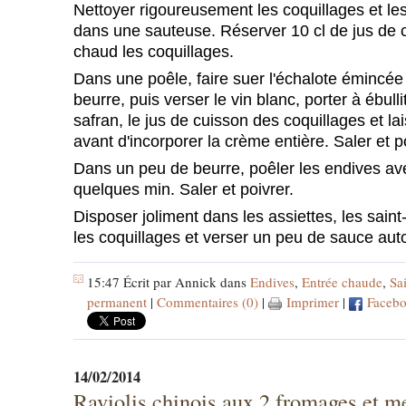
Nettoyer rigoureusement les coquillages et les f
dans une sauteuse. Réserver 10 cl de jus de 
chaud les coquillages.
Dans une poêle, faire suer l'échalote émincé
beurre, puis verser le vin blanc, porter à ébullit
safran, le jus de cuisson des coquillages et la
avant d'incorporer la crème entière. Saler et p
Dans un peu de beurre, poêler les endives ave
quelques min. Saler et poivrer.
Disposer joliment dans les assiettes, les saint
les coquillages et verser un peu de sauce aut
15:47 Écrit par Annick dans
Endives
,
Entrée chaude
,
Sa
permanent
|
Commentaires (0)
|
Imprimer
|
Faceb
14/02/2014
Raviolis chinois aux 2 fromages et m