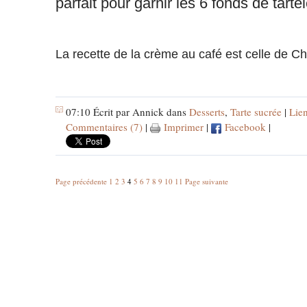
parfait pour garnir les 6 fonds de tartel
La recette de la crème au café est celle de C
07:10 Écrit par Annick dans
Desserts
,
Tarte sucrée
|
Lie
Commentaires (7)
|
Imprimer
|
Facebook
|
Page précédente
1
2
3
4
5
6
7
8
9
10
11
Page suivante