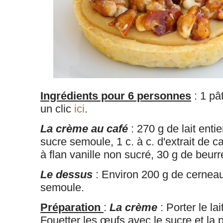
Ingrédients pour 6 personnes
: 1 pâ
un clic
ici
.
La crème au café
: 270 g de lait enti
sucre semoule, 1 c. à c. d'extrait de c
à flan vanille non sucré, 30 g de beurr
Le dessus
: Environ 200 g de cerneau
semoule.
Préparation
:
La crème
: Porter le la
Fouetter les œufs avec le sucre et la p