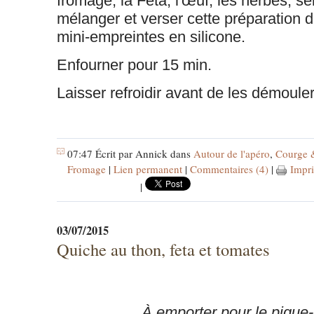
fromage, la Feta, l'œuf, les herbes, se
mélanger et verser cette préparation 
mini-empreintes en silicone.
Enfourner pour 15 min.
Laisser refroidir avant de les démouler
07:47 Écrit par Annick dans
Autour de l'apéro
,
Courge 
Fromage
|
Lien permanent
|
Commentaires (4)
|
Impr
|
03/07/2015
Quiche au thon, feta et tomates
À emporter pour le pique-