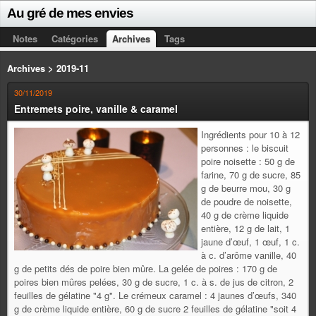
Au gré de mes envies
Notes
Catégories
Archives
Tags
Archives > 2019-11
30/11/2019
Entremets poire, vanille & caramel
Ingrédients pour 10 à 12
personnes : le biscuit
poire noisette : 50 g de
farine, 70 g de sucre, 85
g de beurre mou, 30 g
de poudre de noisette,
40 g de crème liquide
entière, 12 g de lait, 1
jaune d’œuf, 1 œuf, 1 c.
à c. d’arôme vanille, 40
g de petits dés de poire bien mûre. La gelée de poires : 170 g de
poires bien mûres pelées, 30 g de sucre, 1 c. à s. de jus de citron, 2
feuilles de gélatine "4 g". Le crémeux caramel : 4 jaunes d’œufs, 340
g de crème liquide entière, 60 g de sucre 2 feuilles de gélatine "soit 4