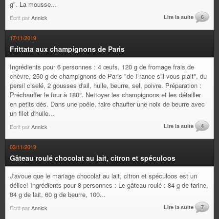
g". La mousse...
Lire la suite
6
Écrit par
Annick
17/11/2019
Frittata aux champignons de Paris
Ingrédients pour 6 personnes : 4 œufs, 120 g de fromage frais de
chèvre, 250 g de champignons de Paris "de France s'il vous plait", du
persil ciselé, 2 gousses d'ail, huile, beurre, sel, poivre. Préparation :
Préchauffer le four à 180°. Nettoyer les champignons et les détailler
en petits dés. Dans une poêle, faire chauffer une noix de beurre avec
un filet d'huile...
Lire la suite
4
Écrit par
Annick
03/11/2019
Gâteau roulé chocolat au lait, citron et spéculoos
J'avoue que le mariage chocolat au lait, citron et spéculoos est un
délice! Ingrédients pour 8 personnes : Le gâteau roulé : 84 g de farine,
84 g de lait, 60 g de beurre, 100...
Lire la suite
7
Écrit par
Annick