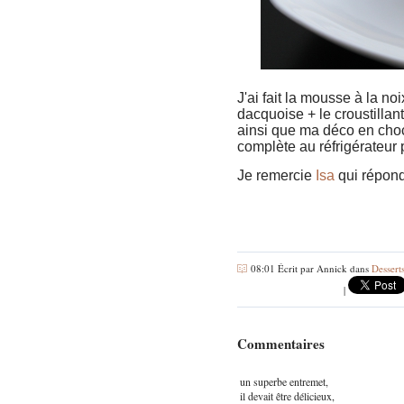
J'ai fait la mousse à la no
dacquoise + le croustillan
ainsi que ma déco en choc
complète au réfrigérateur
Je remercie
Isa
qui répond
08:01 Écrit par Annick dans
Dessert
|
Commentaires
un superbe entremet,
il devait être délicieux,