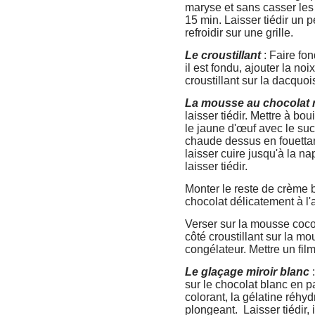
maryse et sans casser les 
15 min. Laisser tiédir un pe
refroidir sur une grille.
Le croustillant
: Faire fon
il est fondu, ajouter la no
croustillant sur la dacquoi
La mousse au chocolat 
laisser tiédir. Mettre à bou
le jaune d'œuf avec le suc
chaude dessus en fouettan
laisser cuire jusqu'à la nap
laisser tiédir.
Monter le reste de crème bi
chocolat délicatement à l'
Verser sur la mousse coco
côté croustillant sur la m
congélateur. Mettre un fil
Le glaçage miroir blanc
sur le chocolat blanc en pa
colorant, la gélatine réhyd
plongeant. L
aisser tiédir, i