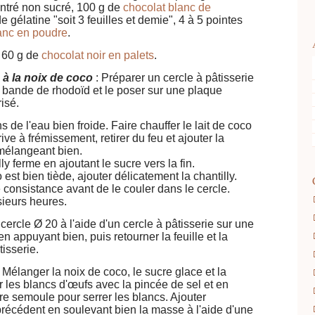
entré non sucré, 100 g de
chocolat blanc de
de gélatine "soit 3 feuilles et demie", 4 à 5 pointes
lanc en poudre
.
, 60 g de
chocolat noir en palets
.
à la noix de coco
: Préparer un cercle à pâtisserie
e bande de rhodoïd et le poser sur une plaque
isé.
s de l'eau bien froide.
Faire chauffer le lait de coco
ve à frémissement, retirer du feu et ajouter la
 mélangeant bien.
y ferme en ajoutant le sucre vers la fin.
est bien tiède, ajouter délicatement la chantilly.
consistance avant de le couler dans le cercle.
sieurs heures.
cercle Ø 20 à l'aide d'un cercle à pâtisserie sur une
 en appuyant bien, puis retourner la feuille et la
isserie.
 Mélanger la noix de coco, le sucre glace et la
 les blancs d'œufs avec la pincée de sel et en
ucre semoule pour serrer les blancs. Ajouter
récédent en soulevant bien la masse à l'aide d'une