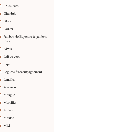
Fruits secs
Gianduja
Glace
Goûter
Jambon de Bayonne & jambon
blanc
Kiwis
Lait de coco
Lapin
Légume d'accompagnement
Lentilles
Macaron
Mangue
Maroilles
Melon
Menthe
Miel