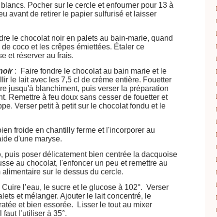
blancs. Pocher sur le cercle et enfourner pour 13 à
u avant de retirer le papier sulfurisé et laisser
dre le chocolat noir en palets au bain-marie, quand
ix de coco et les crêpes émiettées. Étaler ce
se et réserver au frais.
noir
: Faire fondre le chocolat au bain marie et le
illir le lait avec les 7,5 cl de crème entière. Fouetter
re jusqu'à blanchiment, puis verser la préparation
t. Remettre à feu doux sans cesser de fouetter et
pe. Verser petit à petit sur le chocolat fondu et le
en froide en chantilly ferme et l'incorporer au
aide d'une maryse.
, puis poser délicatement bien centrée la dacquoise
ousse au chocolat, l'enfoncer un peu et remettre au
m alimentaire sur le dessus du cercle.
:
Cuire l’eau, le sucre et le glucose à 102°.
Verser
lets et mélanger. Ajouter le lait concentré, le
ratée et bien essorée. Lisser le tout au mixer
l faut l’utiliser à 35°.