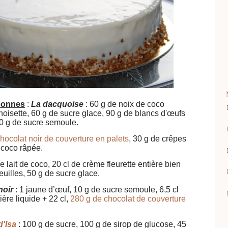
rsonnes
:
La dacquoise
: 60 g de noix de coco
noisette, 60 g de sucre glace, 90 g de blancs d'œufs
 20 g de sucre semoule.
hocolat noir de couverture en palets
, 30 g de crêpes
 coco râpée.
de lait de coco, 20 cl de crème fleurette entière bien
feuilles, 50 g de sucre glace.
noir
: 1 jaune d’œuf, 10 g de sucre semoule, 6,5 cl
ière liquide + 22 cl,
280 g de chocolat de couverture
d'Isa
: 100 g de sucre, 100 g de sirop de glucose, 45