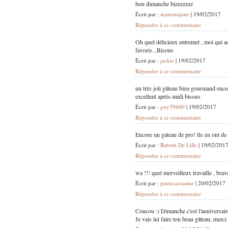
bon dimanche bizzzzzzz
Écrit par :
mamimijane
| 19/02/2017
Répondre à ce commentaire
Oh quel délicieux entremet , moi qui a
favoris...Bisous
Écrit par :
jackie
| 19/02/2017
Répondre à ce commentaire
un très joli gâteau bien gourmand encor
excellent après-midi bisous
Écrit par :
guy59600
| 19/02/2017
Répondre à ce commentaire
Encore un gateau de pro! Ils en ont de 
Écrit par :
Babeth De Lille
| 19/02/201
Répondre à ce commentaire
wa !!! quel merveilleux travaille , br
Écrit par :
patriciacuisine
| 20/02/2017
Répondre à ce commentaire
Coucou :) Dimanche c'est l'anniversair
Je vais lui faire ton beau gâteau, merci