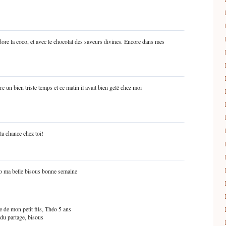
dore la coco, et avec le chocolat des saveurs divines. Encore dans mes
e un bien triste temps et ce matin il avait bien gelé chez moi
la chance chez toi!
7
avo ma belle bisous bonne semaine
e de mon petit fils, Théo 5 ans
 du partage, bisous