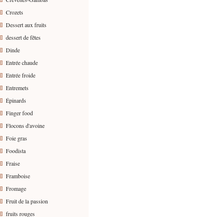
Crozets
Dessert aux fruits
dessert de fêtes
Dinde
Entrée chaude
Entrée froide
Entremets
Épinards
Finger food
Flocons d'avoine
Foie gras
Foodista
Fraise
Framboise
Fromage
Fruit de la passion
fruits rouges