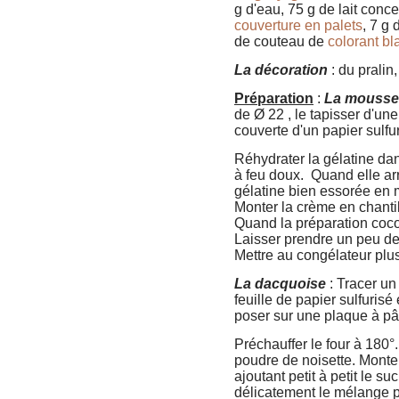
g d'eau, 75 g de lait conc
couverture en palets
, 7 g 
de couteau de
colorant b
La décoration
: du pralin
Préparation
:
La mousse 
de Ø 22 , le tapisser d'un
couverte d'un papier sulfur
Réhydrater la gélatine dan
à feu doux. Quand elle arri
gélatine bien essorée en
Monter la crème en chantill
Quand la préparation coco 
Laisser prendre un peu de 
Mettre au congélateur plu
La dacquoise
: Tracer un 
feuille de papier sulfurisé
poser sur une plaque à pât
Préchauffer le four à 180°.
poudre de noisette. Monter
ajoutant petit à petit le s
délicatement le mélange p