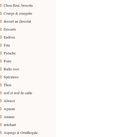
Chou-fleur, brocolis
Courge & courgette
dessert au chocolat
Desserts
Endives
Feta
Pistache
Poire
Radis rose
Spéculoos
Thon
œuf et œuf de caille
Abricot
Agneau
Ananas
artichaut
Asperge & Ornithogale