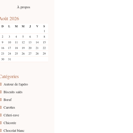
À propos
Août 2026
D
L
M
M
J
V
S
1
2
3
4
5
6
7
8
9
10
11
12
13
14
15
16
17
18
19
20
21
22
23
24
25
26
27
28
29
30
31
Catégories
Autour de l'apéro
Biscuits salés
Bœuf
Carottes
Céleri-rave
Chicorée
Chocolat blanc