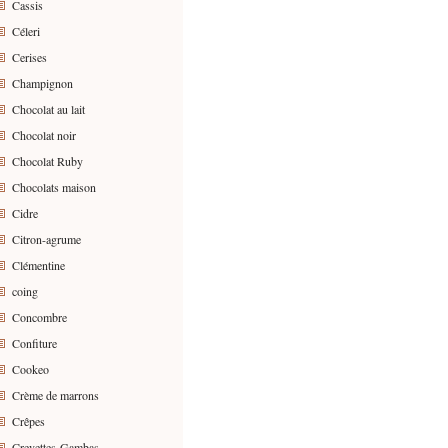
Cassis
Céleri
Cerises
Champignon
Chocolat au lait
Chocolat noir
Chocolat Ruby
Chocolats maison
Cidre
Citron-agrume
Clémentine
coing
Concombre
Confiture
Cookeo
Crème de marrons
Crêpes
Crevettes-Gambas