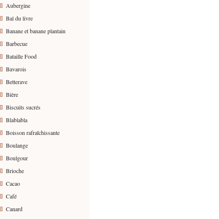
Aubergine
Bal du livre
Banane et banane plantain
Barbecue
Bataille Food
Bavarois
Betterave
Bière
Biscuits sucrés
Blablabla
Boisson rafraîchissante
Boulange
Boulgour
Brioche
Cacao
Café
Canard