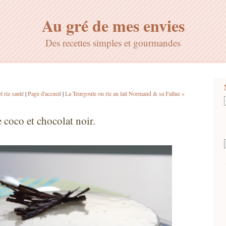
Au gré de mes envies
Des recettes simples et gourmandes
t riz sauté
|
Page d'accueil
|
La Teurgoule ou riz au lait Normand & sa Fallue »
 coco et chocolat noir.