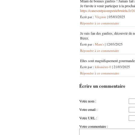
Miam de bonnes gaufres ! Jamais fait a
Je t'invite à venir participer à la proch
https://canesentpasunpeulebrulela.fr/
Écrit par :
Virginie
| 05/03/2025
Répondre à ce commentaire
Je suis fan des gaufres, découvrir de no
Bizzz.
Écrit par :
Mam's
| 12/03/2025
Répondre à ce commentaire
Elles sont magnifiquement gourmandes,
Écrit par :
kilomètre-0
| 21/03/2025
Répondre à ce commentaire
Écrire un commentaire
Votre nom :
Votre email :
Votre URL :
Votre commentaire :