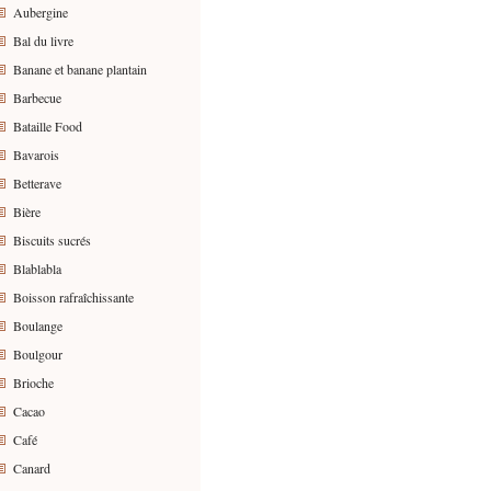
Aubergine
Bal du livre
Banane et banane plantain
Barbecue
Bataille Food
Bavarois
Betterave
Bière
Biscuits sucrés
Blablabla
Boisson rafraîchissante
Boulange
Boulgour
Brioche
Cacao
Café
Canard