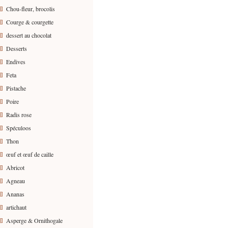
Chou-fleur, brocolis
Courge & courgette
dessert au chocolat
Desserts
Endives
Feta
Pistache
Poire
Radis rose
Spéculoos
Thon
œuf et œuf de caille
Abricot
Agneau
Ananas
artichaut
Asperge & Ornithogale