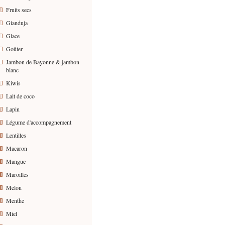
Fruits secs
Gianduja
Glace
Goûter
Jambon de Bayonne & jambon
blanc
Kiwis
Lait de coco
Lapin
Légume d'accompagnement
Lentilles
Macaron
Mangue
Maroilles
Melon
Menthe
Miel