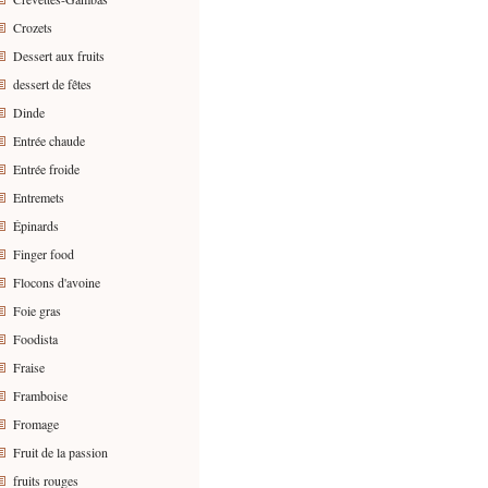
Crozets
Dessert aux fruits
dessert de fêtes
Dinde
Entrée chaude
Entrée froide
Entremets
Épinards
Finger food
Flocons d'avoine
Foie gras
Foodista
Fraise
Framboise
Fromage
Fruit de la passion
fruits rouges