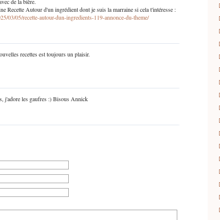
vec de la bière.
aine Recette Autour d'un ingrédient dont je suis la marraine si cela t'intéresse :
2025/03/05/recette-autour-dun-ingredients-119-annonce-du-theme/
uvelles recettes est toujours un plaisir.
 j'adore les gaufres :) Bisous Annick