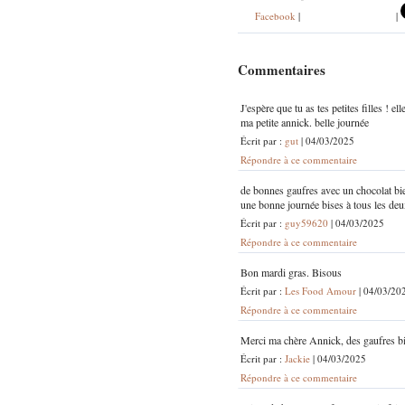
Facebook
|
|
Commentaires
J'espère que tu as tes petites filles ! e
ma petite annick. belle journée
Écrit par :
gut
| 04/03/2025
Répondre à ce commentaire
de bonnes gaufres avec un chocolat bi
une bonne journée bises à tous les de
Écrit par :
guy59620
| 04/03/2025
Répondre à ce commentaire
Bon mardi gras. Bisous
Écrit par :
Les Food Amour
| 04/03/20
Répondre à ce commentaire
Merci ma chère Annick, des gaufres bi
Écrit par :
Jackie
| 04/03/2025
Répondre à ce commentaire