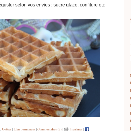
éguster selon vos envies : sucre glace, confiture etc
s
,
Goûter
|
Lien permanent
|
Commentaires (7)
|
Imprimer
|