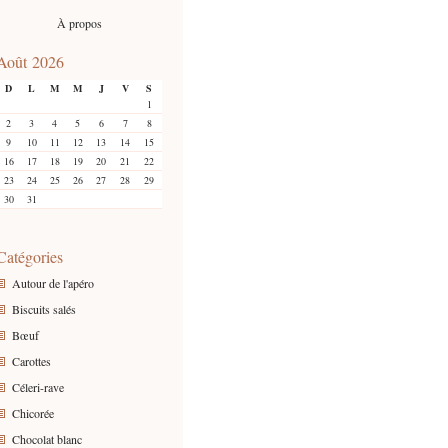
À propos
Août 2026
D
L
M
M
J
V
S
1
2
3
4
5
6
7
8
9
10
11
12
13
14
15
16
17
18
19
20
21
22
23
24
25
26
27
28
29
30
31
Catégories
Autour de l'apéro
Biscuits salés
Bœuf
Carottes
Céleri-rave
Chicorée
Chocolat blanc