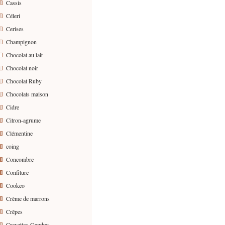
Cassis
Céleri
Cerises
Champignon
Chocolat au lait
Chocolat noir
Chocolat Ruby
Chocolats maison
Cidre
Citron-agrume
Clémentine
coing
Concombre
Confiture
Cookeo
Crème de marrons
Crêpes
Crevettes-Gambas