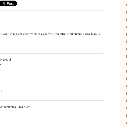
lles vont se régaler avec tes belles gaufres, j'en aurais fait autant. Gros bisous
en chaud
ux
25
en tentantes. Des bises